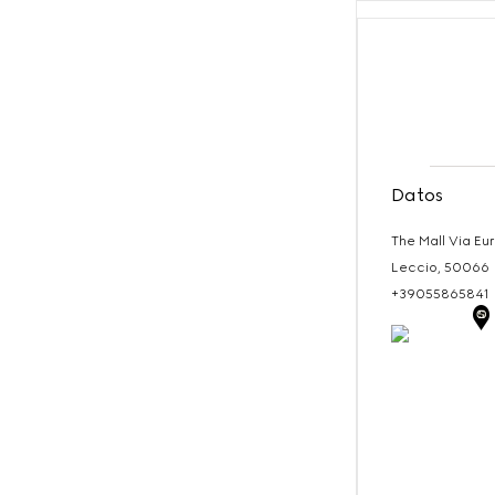
Datos
The Mall Via Eu
Leccio,
50066
+39055865841