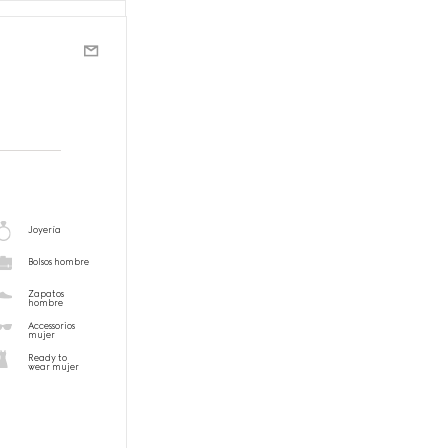
Joyería
Bolsos hombre
Zapatos
hombre
Accessorios
mujer
Ready to
wear mujer