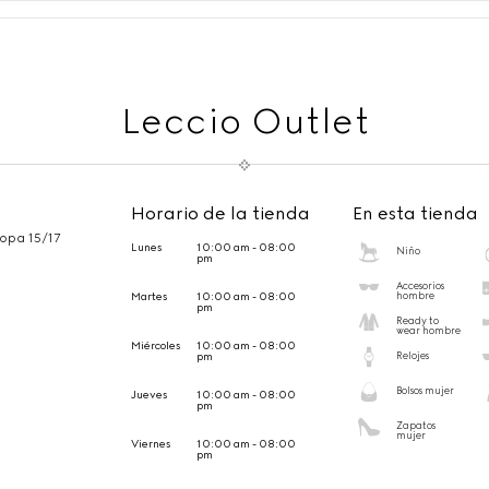
Leccio Outlet
Horario de la tienda
En esta tienda
ropa 15/17
Lunes
10:00 am - 08:00
Niño
pm
Accesorios
Martes
10:00 am - 08:00
hombre
pm
Ready to
wear hombre
Miércoles
10:00 am - 08:00
pm
Relojes
Bolsos mujer
Jueves
10:00 am - 08:00
pm
Zapatos
mujer
Viernes
10:00 am - 08:00
pm