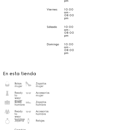
pm
Viernes
10:00
am -
08:00
pm
Sábado
10:00
am -
08:00
pm
Domingo
10:00
am -
08:00
pm
En esta tienda
Bolsos
Zapatos
mujer
mujer
Ready
Accessorios
to
mujer
wear
mujer
Bolsos
Zapatos
hombre
hombre
Ready
Accesorios
to
hombre
wear
hombre
Joyería
Relojes
Cambios