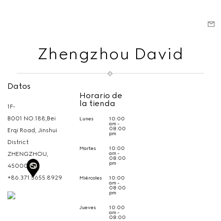
Zhengzhou David
Datos
Horario de
la tienda
1F-
B001 NO.188,Bei
Lunes
10:00
am -
08:00
Erqi Road, Jinshui
pm
District
Martes
10:00
am -
ZHENGZHOU,
08:00
pm
450000
+86.371.5655.8929
Miércoles
10:00
am -
08:00
pm
Jueves
10:00
am -
08:00