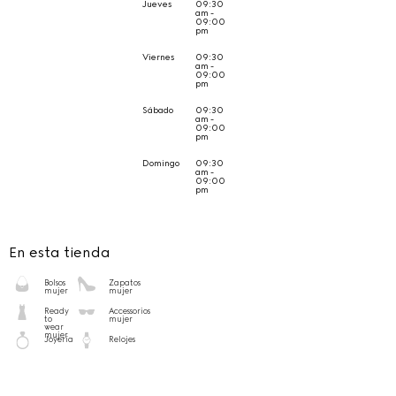
Jueves
09:30
am -
09:00
pm
Viernes
09:30
am -
09:00
pm
Sábado
09:30
am -
09:00
pm
Domingo
09:30
am -
09:00
pm
En esta tienda
Bolsos
Zapatos
mujer
mujer
Ready
Accessorios
to
mujer
wear
mujer
Joyería
Relojes