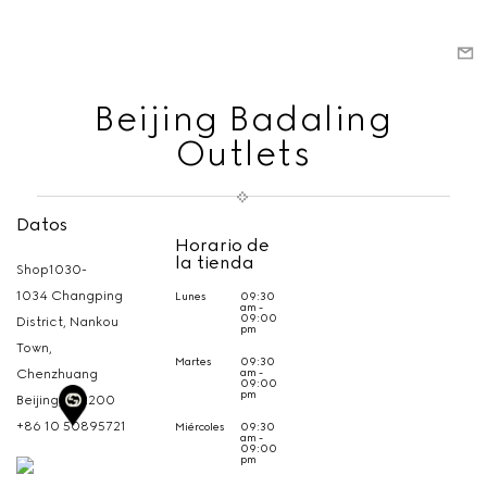
Beijing Badaling
Outlets
Datos
Horario de
la tienda
Shop1030-
1034 Changping
Lunes
09:30
am -
09:00
District, Nankou
pm
Town,
Martes
09:30
am -
Chenzhuang
09:00
pm
Beijing,
102200
+86 10 50895721
Miércoles
09:30
am -
09:00
pm