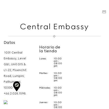
Central Embassy
Datos
Horario de
la tienda
1031 Central
Embassy, Level
Lunes
10:00
am -
08:00
G&1, Unit G15 &
pm
L1-22, Ploenchit
Martes
10:00
am -
Road, Lumpini,
08:00
pm
Pathumwan,
10330
Miércoles
10:00
am -
08:00
+66.2.028.1598
pm
Jueves
10:00
am -
08:00