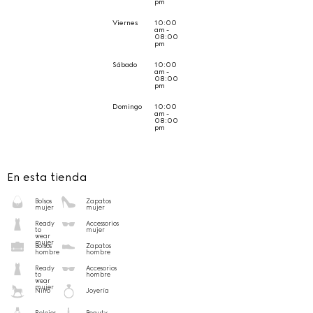
pm
Viernes
10:00
am -
08:00
pm
Sábado
10:00
am -
08:00
pm
Domingo
10:00
am -
08:00
pm
En esta tienda
Bolsos
Zapatos
mujer
mujer
Ready
Accessorios
to
mujer
wear
mujer
Bolsos
Zapatos
hombre
hombre
Ready
Accesorios
to
hombre
wear
mujer
Niño
Joyería
Relojes
Beauty