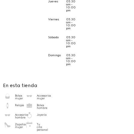
Jueves
05:30
am -
10:00
pm
Viernes
05:30
am -
10:00
pm
Sábado
05:30
am -
10:00
pm
Domingo
05:30
am -
10:00
pm
En esta tienda
Bolsos
Accessorios
mujer
mujer
Relojes
Bolsos
hombre
Accesorios
Joyería
hombre
Zapatos
Tu
mujer
cita
personal