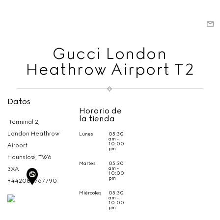
Gucci London
Heathrow Airport T2
Datos
Horario de
la tienda
Terminal 2,
London Heathrow
Lunes
05:30
am -
10:00
Airport
pm
Hounslow,
TW6
Martes
05:30
am -
3XA
10:00
pm
+442089767790
Miércoles
05:30
am -
10:00
pm