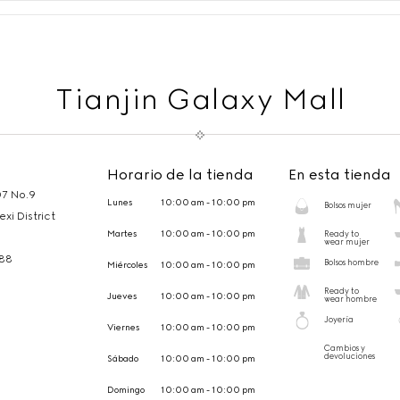
Tianjin Galaxy Mall
Horario de la tienda
En esta tienda
7 No.9
Lunes
10:00 am - 10:00 pm
Bolsos mujer
xi District
Martes
10:00 am - 10:00 pm
Ready to
wear mujer
488
Bolsos hombre
Miércoles
10:00 am - 10:00 pm
Ready to
Jueves
10:00 am - 10:00 pm
wear hombre
Joyería
Viernes
10:00 am - 10:00 pm
Cambios y
devoluciones
Sábado
10:00 am - 10:00 pm
Domingo
10:00 am - 10:00 pm