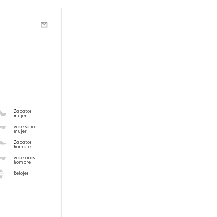
Zapatos
mujer
Accessorios
mujer
Zapatos
hombre
Accesorios
hombre
Relojes