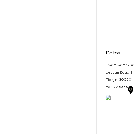
Datos
L1-005-006-00
Leyuan Road, He
Tianjin,
300201
+86.22.8388.7