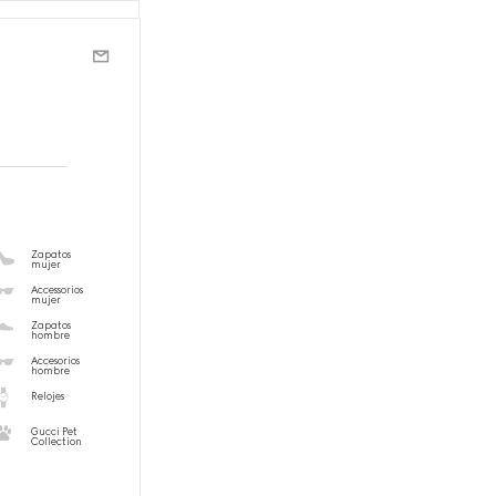
Zapatos
mujer
Accessorios
mujer
Zapatos
hombre
Accesorios
hombre
Relojes
Gucci Pet
Collection