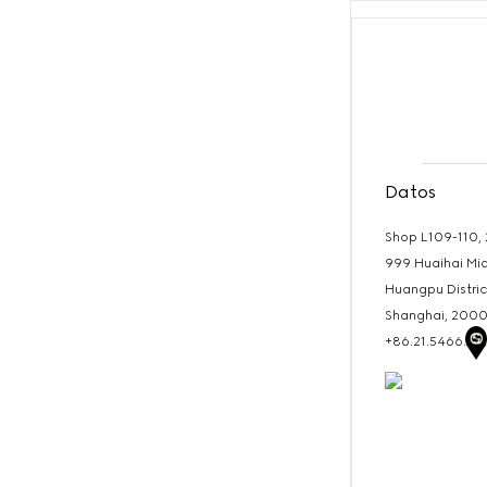
Datos
Shop L109-110,
999 Huaihai Mi
Huangpu Distric
Shanghai,
2000
+86.21.5466.67