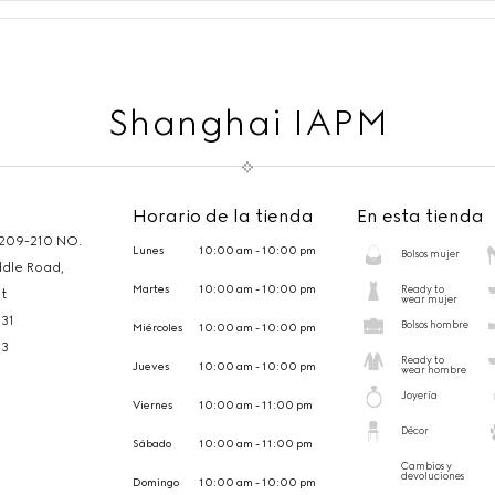
Shanghai IAPM
Horario de la tienda
En esta tienda
 209-210 NO.
Lunes
10:00 am - 10:00 pm
Bolsos mujer
ddle Road,
Martes
10:00 am - 10:00 pm
Ready to
t
wear mujer
31
Bolsos hombre
Miércoles
10:00 am - 10:00 pm
13
Ready to
Jueves
10:00 am - 10:00 pm
wear hombre
Joyería
Viernes
10:00 am - 11:00 pm
Décor
Sábado
10:00 am - 11:00 pm
Cambios y
devoluciones
Domingo
10:00 am - 10:00 pm