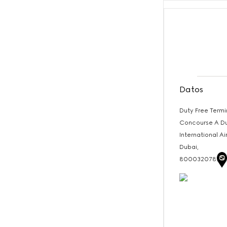
Datos
Duty Free Termi
Concourse A D
International A
Dubai,
8000320787