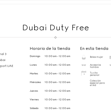
Dubai Duty Free
Horario de la tienda
En esta tienda
nal 3
Domingo
10:00 am - 12:00 am
Bolsos mujer
ubai
Lunes
10:00 am - 12:00 am
Accesorios
irport UAE
hombre
Tu cita
Martes
10:00 am - 12:00 am
personal
Colección
Miércoles
10:00 am - 12:00 am
especial para
el Aíd
Jueves
10:00 am - 12:00 am
Viernes
10:00 am - 12:00 am
Sábado
10:00 am - 12:00 am