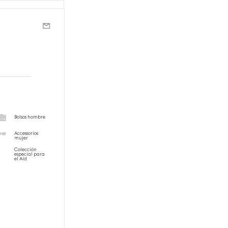
Bolsos hombre
Accessorios
mujer
Colección
especial para
el Aíd