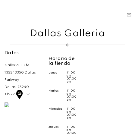
Dallas Galleria
Datos
Horario de
la tienda
Galleria, Suite
1355 13350 Dallas
Lunes
11:00
am -
07:00
Parkway
pm
Dallas,
75240
Martes
11:00
am -
+19723873357
07:00
pm
Miércoles
11:00
am -
07:00
pm
Jueves
11:00
am -
07:00