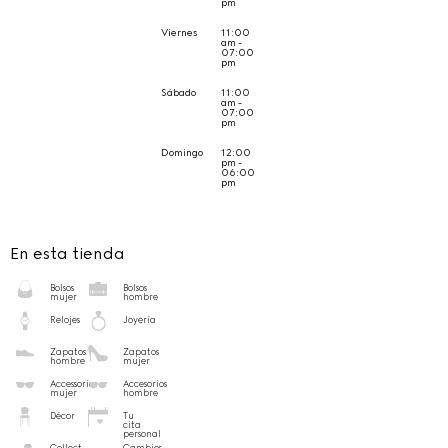
pm
Viernes
11:00
am -
07:00
pm
Sábado
11:00
am -
07:00
pm
Domingo
12:00
pm -
06:00
pm
En esta tienda
Bolsos
Bolsos
mujer
hombre
Relojes
Joyería
Zapatos
Zapatos
hombre
mujer
Accessorios
Accesorios
mujer
hombre
Décor
Tu
cita
personal
Collect
Cambios