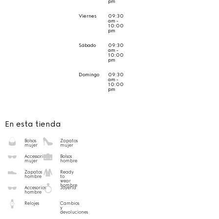
pm
Viernes
09:30
am -
10:00
pm
Sábado
09:30
am -
10:00
pm
Domingo
09:30
am -
10:00
pm
En esta tienda
Bolsos
Zapatos
mujer
mujer
Accessorios
Bolsos
mujer
hombre
Zapatos
Ready
hombre
to
wear
hombre
Accesorios
Joyería
hombre
Relojes
Cambios
y
devoluciones