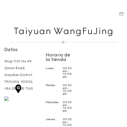
Taiyuan WangFuJing
Datos
Horario de
la tienda
Shop 1101 No.99
Qinxin Road,
Lunes
09:30
am -
10:00
Xiaodian District
pm
TAIYUAN,
30006
Martes
09:30
am -
+86.35.1788.7165
10:00
pm
Miércoles
09:30
am -
10:00
pm
Jueves
09:30
am -
10:00