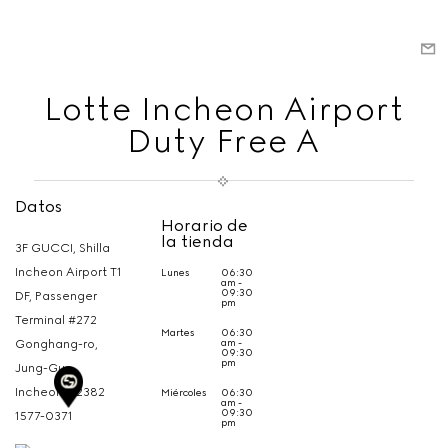
Lotte Incheon Airport
Duty Free A
Datos
Horario de
la tienda
3F GUCCI, Shilla
Incheon Airport T1
Lunes
06:30
am -
09:30
DF, Passenger
pm
Terminal #272
Martes
06:30
am -
Gonghang-ro,
09:30
pm
Jung-Gu
Incheon,
22382
Miércoles
06:30
am -
09:30
1577-0371
pm