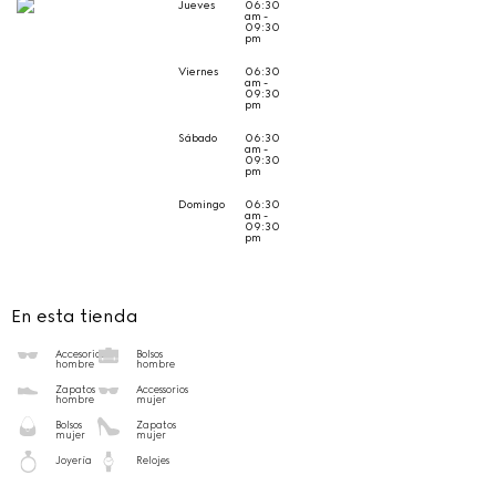
Jueves
06:30
am -
09:30
pm
Viernes
06:30
am -
09:30
pm
Sábado
06:30
am -
09:30
pm
Domingo
06:30
am -
09:30
pm
En esta tienda
Accesorios
Bolsos
hombre
hombre
Zapatos
Accessorios
hombre
mujer
Bolsos
Zapatos
mujer
mujer
Joyería
Relojes