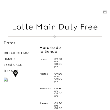
Lotte Main Duty Free
Datos
Horario de
la tienda
10F GUCCI, Lotte
Hotel DF
Lunes
09:30
am -
08:00
Seoul,
04533
pm
1577-0371
Martes
09:30
am -
08:00
pm
Miércoles
09:30
am -
08:00
pm
Jueves
09:30
am -
08:00