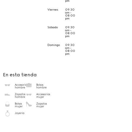
pm
Viernes
09:30
am -
08:00
pm
Sábado
09:30
am -
08:00
pm
Domingo
09:30
am -
08:00
pm
En esta tienda
Accesorios
Bolsos
hombre
hombre
Zapatos
Accessorios
hombre
mujer
Bolsos
Zapatos
mujer
mujer
Joyería