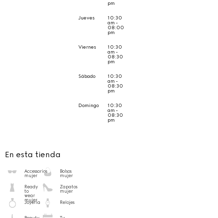
pm
Jueves
10:30
am -
08:00
pm
Viernes
10:30
am -
08:30
pm
Sábado
10:30
am -
08:30
pm
Domingo
10:30
am -
08:30
pm
En esta tienda
Accessorios
Bolsos
mujer
mujer
Ready
Zapatos
to
mujer
wear
mujer
Joyería
Relojes
Beauty
Tu