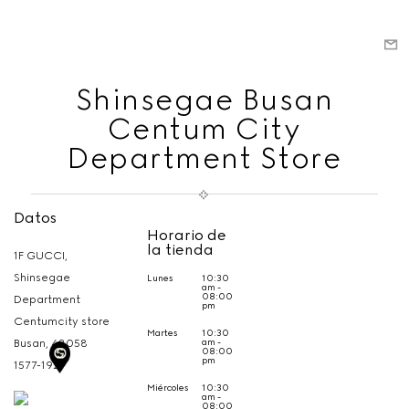
Shinsegae Busan
Centum City
Department Store
Datos
Horario de
la tienda
1F GUCCI,
Shinsegae
Lunes
10:30
am -
08:00
Department
pm
Centumcity store
Martes
10:30
am -
Busan,
48058
08:00
pm
1577-1921
Miércoles
10:30
am -
08:00