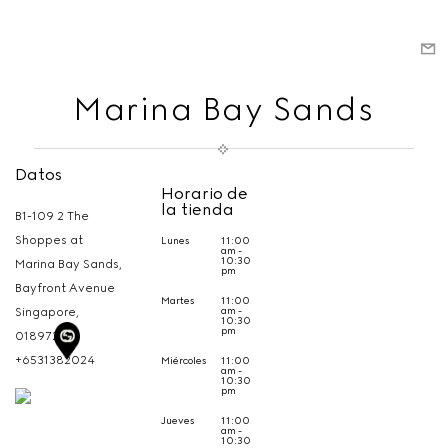
Marina Bay Sands
Datos
Horario de
la tienda
B1-109 2 The
Shoppes at
Lunes
11:00
am -
10:30
Marina Bay Sands,
pm
Bayfront Avenue
Martes
11:00
am -
Singapore,
10:30
pm
018972
+6531382024
Miércoles
11:00
am -
10:30
pm
Jueves
11:00
am -
10:30