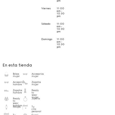
pm
Viernes
11:00
am -
10:30
pm
Sábado
11:00
am -
10:30
pm
Domingo
11:00
am -
10:30
pm
En esta tienda
Bolsos
Accessorios
mujer
mujer
Accesorios
Zapatos
hombre
mujer
Zapatos
Ready
hombre
to
wear
mujer
Ready
Joyería
to
wear
hombre
Relojes
Tu
cita
personal
Tu
Gucci