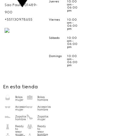
Jueves
10:00
am -
Sao Paulo,
01489-
06:00
pm
900
+551130978655
Viernes
10:00
am -
06:00
pm
Sábado
10:00
am -
06:00
pm
Domingo
10:00
am -
06:00
pm
En esta tienda
Bolsos
Bolsos
mujer
hombre
Accessorios
Accesorios
mujer
hombre
Zapatos
Zapatos
hombre
mujer
Ready
Ready
to
to
wear
wear
mujer
hombre
Joyería
Relojes