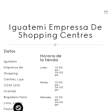
Iguatemi Empressa De
Shopping Centres
Datos
Horario de
la tienda
Iguatemi
Empressa de
Lunes
10:00
am -
06:00
Shopping
pm
Centres, Loja
Martes
10:00
am -
C03A 2232
06:00
pm
Avenida
Brigadeiro Faria
Miércoles
10:00
am -
06:00
Lima, Jardim
pm
Paulistano