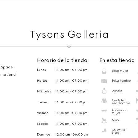
Tysons Galleria
Horario de la tienda
En esta tienda
, Space
Lunes
11:00 am - 07:00 pm
Bolsos mujer
rnational
Martes
11:00 am - 07:00 pm
Bolsos hombre
Joyería
Miércoles
11:00 am - 07:00 pm
Ready to
Jueves
11:00 am - 07:00 pm
wear hombre
Accessorios
Viernes
11:00 am - 07:00 pm
mujer
Niño
Sábado
11:00 am - 07:00 pm
Collect In-
Store
Domingo
12:00 pm - 06:00 pm