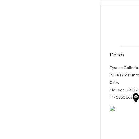
Datos
Tysons Galleria
2224 1785M Inte
Drive
McLean,
22102
+17035066804