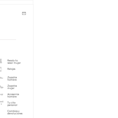
Ready to
wear mujer
Relojes
Zapatos
hombre
Zapatos
mujer
Accesorios
hombre
Tu cita
personal
Cambios y
devoluciones