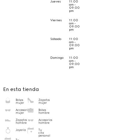
Jueves
11:00
am -
09:00
pm
Viernes
11:00
am -
09:00
pm
Sábado
11:00
am -
09:00
pm
Domingo
11:00
am -
09:00
pm
En esta tienda
Bolsos
Zapatos
mujer
mujer
Accessorios
Bolsos
mujer
hombre
Zapatos
Accesorios
hombre
hombre
Joyería
Tu
cita
personal
Tu