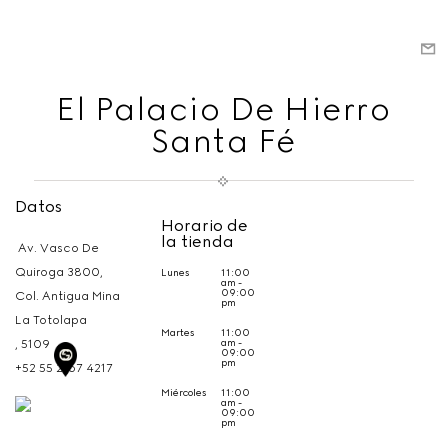
El Palacio De Hierro
Santa Fé
Datos
Horario de
la tienda
Av. Vasco De
Quiroga 3800,
Lunes
11:00
am -
09:00
Col. Antigua Mina
pm
La Totolapa
Martes
11:00
am -
,
5109
09:00
pm
+52 55 2167 4217
Miércoles
11:00
am -
09:00
pm