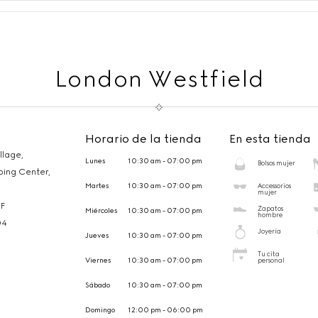
London Westfield
Horario de la tienda
En esta tienda
llage,
Lunes
10:30 am - 07:00 pm
Bolsos mujer
ping Center,
Martes
10:30 am - 07:00 pm
Accessorios
mujer
F
Zapatos
Miércoles
10:30 am - 07:00 pm
hombre
04
Joyería
Jueves
10:30 am - 07:00 pm
Tu cita
Viernes
10:30 am - 07:00 pm
personal
Sábado
10:30 am - 07:00 pm
Domingo
12:00 pm - 06:00 pm