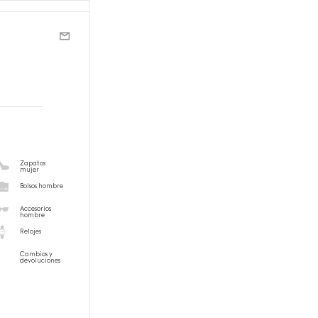
Zapatos
mujer
Bolsos hombre
Accesorios
hombre
Relojes
Cambios y
devoluciones