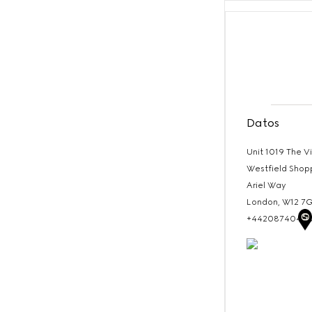
Datos
Unit 1019 The Vi
Westfield Shop
Ariel Way
London,
W12 7G
+4420874044