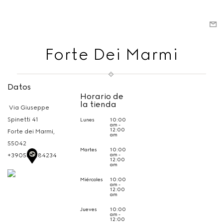
Forte Dei Marmi
Datos
Horario de
la tienda
Via Giuseppe
Spinetti 41
Lunes
10:00
am -
12:00
Forte dei Marmi,
am
55042
Martes
10:00
am -
+390584784234
12:00
am
Miércoles
10:00
am -
12:00
am
Jueves
10:00
am -
12:00