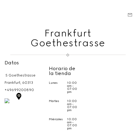
Frankfurt
Goethestrasse
Datos
Horario de
la tienda
5 Goethestrasse
Frankfurt,
60313
Lunes
10:00
am -
07:00
+49699200890
pm
Martes
10:00
am -
07:00
pm
Miércoles
10:00
am -
07:00
pm