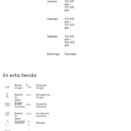
Jueves
10:00
am -
07:00
pm
Viernes
10:00
am -
07:00
pm
Sábado
10:00
am -
06:00
pm
Domingo
Cerrado
En esta tienda
Bolsos
Zapatos
mujer
mujer
Ready
Accessorios
to
mujer
wear
mujer
Bolsos
Zapatos
hombre
hombre
Ready
Accesorios
to
hombre
wear
hombre
Joyería
Relojes