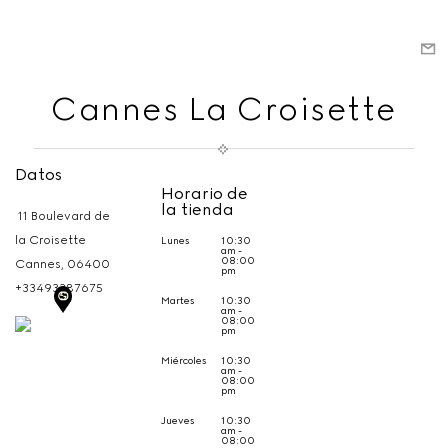
Cannes La Croisette
Datos
Horario de
la tienda
11 Boulevard de
la Croisette
Lunes
10:30
am -
08:00
Cannes,
06400
pm
+33493387675
Martes
10:30
am -
08:00
pm
Miércoles
10:30
am -
08:00
pm
Jueves
10:30
am -
08:00