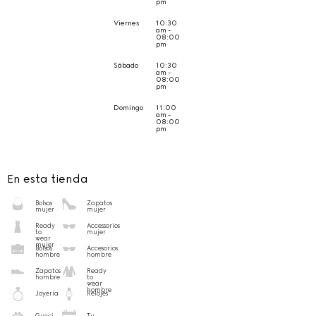
pm
Viernes
10:30
am -
08:00
pm
Sábado
10:30
am -
08:00
pm
Domingo
11:00
am -
08:00
pm
En esta tienda
Bolsos
Zapatos
mujer
mujer
Ready
Accessorios
to
mujer
wear
mujer
Bolsos
Accesorios
hombre
hombre
Zapatos
Ready
hombre
to
wear
hombre
Joyería
Relojes
Gucci
Tu