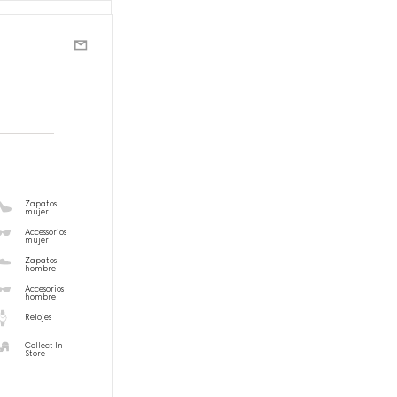
Zapatos
mujer
Accessorios
mujer
Zapatos
hombre
Accesorios
hombre
Relojes
Collect In-
Store