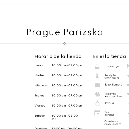
Prague Parizska
Horario de la tienda
En esta tienda
Lunes
10:00 am - 07:00 pm
Bolsos mujer
Martes
10:00 am - 07:00 pm
Ready to
wear mujer
Bolsos hombre
Miércoles
10:00 am - 07:00 pm
Ready to
Jueves
10:00 am - 07:00 pm
wear hombre
Joyería
Viernes
10:00 am - 07:00 pm
Tu cita
personal
Sábado
10:00 am - 06:00
pm
Cambios y
devoluciones
Domingo
12:00 pm - 06:00 pm