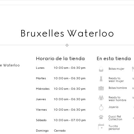
Bruxelles Waterloo
Horario de la tienda
En esta tienda
e Waterloo
Lunes
10:00 am - 06:30 pm
Bolsos mujer
Martes
10:00 am - 06:30 pm
Ready to
wear mujer
Bolsos hombre
Miércoles
10:00 am - 06:30 pm
Ready to
Jueves
10:00 am - 06:30 pm
wear hombre
Joyería
Viernes
10:00 am - 06:30 pm
Gucci Pet
Collection
Sábado
10:00 am - 07:00 pm
Tu cita
personal
Domingo
Cerrado