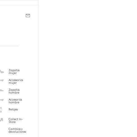
Zapatos
mujer
Accessorios
mujer
Zapatos
hombre
Accesorios
hombre
Relojes
Collect In-
Store
Cambios y
devoluciones