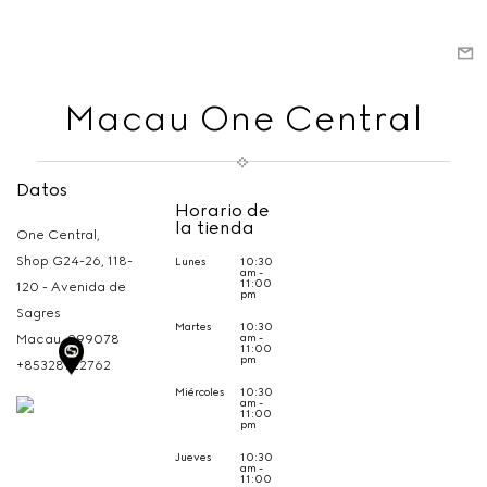
Macau One Central
Datos
Horario de
la tienda
One Central,
Shop G24-26, 118-
Lunes
10:30
am -
11:00
120 - Avenida de
pm
Sagres
Martes
10:30
am -
Macau,
999078
11:00
pm
+85328722762
Miércoles
10:30
am -
11:00
pm
Jueves
10:30
am -
11:00