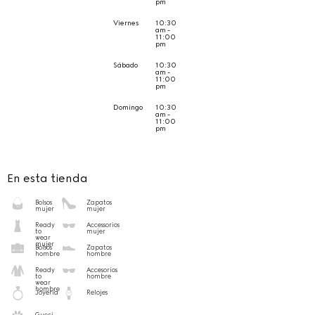
pm
Viernes
10:30
am -
11:00
pm
Sábado
10:30
am -
11:00
pm
Domingo
10:30
am -
11:00
pm
En esta tienda
Bolsos
Zapatos
mujer
mujer
Ready
Accessorios
to
mujer
wear
mujer
Bolsos
Zapatos
hombre
hombre
Ready
Accesorios
to
hombre
wear
hombre
Joyería
Relojes
Gucci