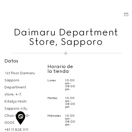
Daimaru Department
Store, Sapporo
Datos
Horario de
la tienda
1st floor Daimaru
Sapporo
Lunes
10:00
am -
08:00
Department
pm
store, 4-7,
Martes
10:00
am -
Kita5jo-Nishi
08:00
pm
Sapporo city,
Chuo-ku,
060-
Miércoles
10:00
am -
08:00
0005
pm
+81.11.828.1111