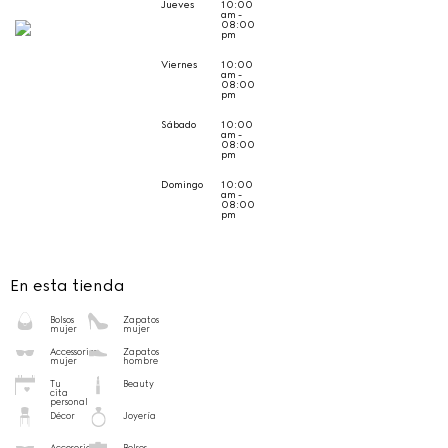
Jueves
10:00
am -
08:00
pm
Viernes
10:00
am -
08:00
pm
Sábado
10:00
am -
08:00
pm
Domingo
10:00
am -
08:00
pm
En esta tienda
Bolsos
Zapatos
mujer
mujer
Accessorios
Zapatos
mujer
hombre
Tu
Beauty
cita
personal
Décor
Joyería
Accesorios
Bolsos