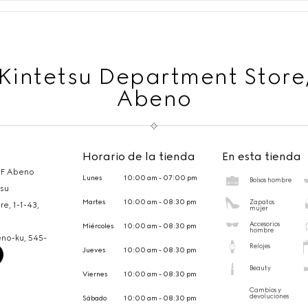
Kintetsu Department Store
Abeno
Horario de la tienda
En esta tienda
1F Abeno
Lunes
10:00 am - 07:00 pm
Bolsos hombre
tsu
Martes
10:00 am - 08:30 pm
Zapatos
e, 1-1-43,
mujer
Accesorios
Miércoles
10:00 am - 08:30 pm
hombre
eno-ku,
545-
Relojes
Jueves
10:00 am - 08:30 pm
Beauty
Viernes
10:00 am - 08:30 pm
Cambios y
devoluciones
Sábado
10:00 am - 08:30 pm