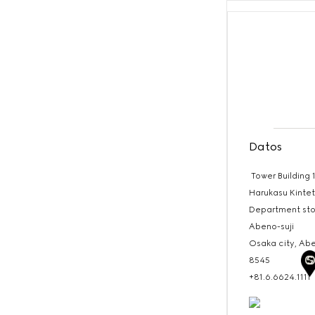
Datos
Tower Building 
Harukasu Kinte
Department stor
Abeno-suji
Osaka city, Ab
8545
+81.6.6624.1111