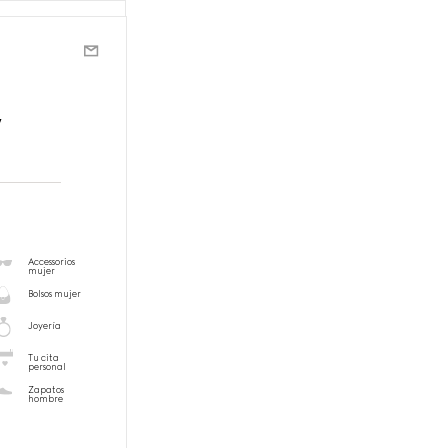
,
Accessorios
mujer
Bolsos mujer
Joyería
Tu cita
personal
Zapatos
hombre