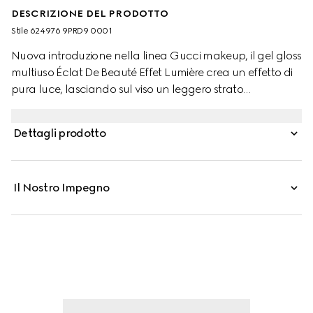
DESCRIZIONE DEL PRODOTTO
Stile ‎624976 9PRD9 0001
Nuova introduzione nella linea Gucci makeup, il gel gloss
multiuso Éclat De Beauté Effet Lumière crea un effetto di
pura luce, lasciando sul viso un leggero strato
trasparente dal grande potere illuminate.
Un'innovazione nel mondo del makeup, il gloss per
Dettagli prodotto
occhi, labbra e zigomi è presentato in un'unica tonalità
universale, che evidenzia e scolpisce i tratti del volto con
delicatezza. Formulato con una texture in gel, il prodotto
Il Nostro Impegno
può essere utilizzato per enfatizzare i lineamenti del viso
oppure sopra il trucco, per un finish luminoso effetto
rugiada.