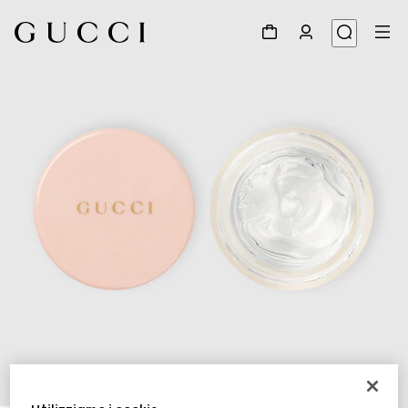
1
/
3