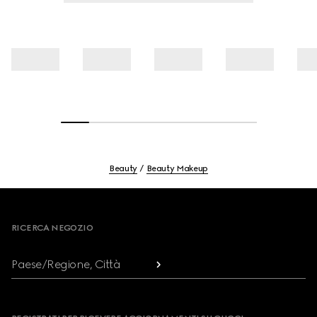
Beauty
Beauty Makeup
Footer
RICERCA NEGOZIO
Paese/Regione, Città