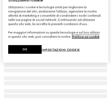
Utilizziamo i cookie
Gel illuminante viso Éclat De Beauté Effet Lumière
Utilizziamo i cookie e tecnologie simili per migliorare la
navigazione del sito, analizzarne l'utilizzo, agevolare la nostra
€33
attività di marketing e consentirle di condividere i nostri contenuti
nelle sue pagine di social network. Continuando ad utilizzare
questo sito web, lei accetta le presenti condizioni d'uso.
Per maggiori informazioni su queste tecnologie e sul loro utilizzo
in questo sito web, può consultare la nostra
Politica sui cookie
.
OK
IMPOSTAZIONI COOKIE