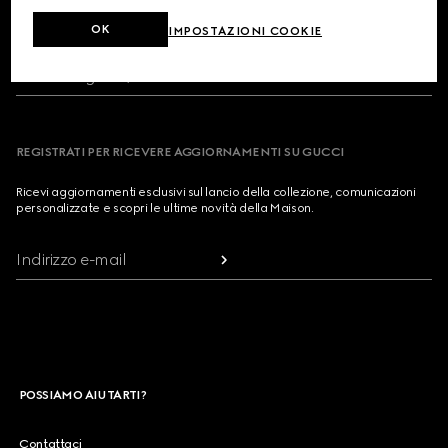
RICERCA NEGOZIO
OK
IMPOSTAZIONI COOKIE
Paese/Regione, Città
REGISTRATI PER RICEVERE AGGIORNAMENTI SU GUCCI
Ricevi aggiornamenti esclusivi sul lancio della collezione, comunicazioni
personalizzate e scopri le ultime novità della Maison.
Indirizzo e-mail
POSSIAMO AIUTARTI?
Contattaci