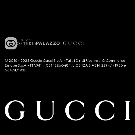
© 2016 - 2025 Guccio Gucci S.p.A. - Tutti i Diritti Riservati. G Commerce
Europe S.p.A. - IT VAT nr 05142860484. LICENZA SIAE N. 2294/I/1936 e
5647/I/1936