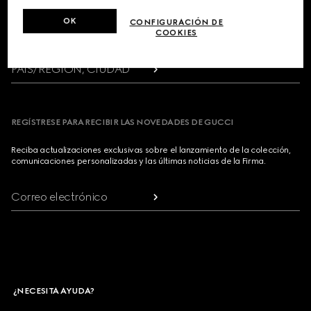
Footer
OK
CONFIGURACIÓN DE
COOKIES
LOCALIZADOR DE TIENDAS
PAÍS/REGIÓN, CIUDAD
REGÍSTRESE PARA RECIBIR LAS NOVEDADES DE GUCCI
Reciba actualizaciones exclusivas sobre el lanzamiento de la colección,
comunicaciones personalizadas y las últimas noticias de la Firma.
Correo electrónico
¿NECESITA AYUDA?