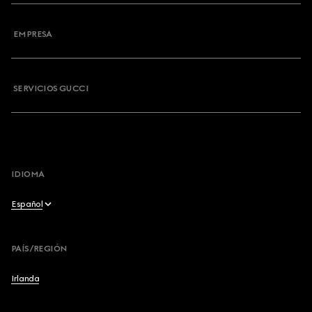
Contacto
EMPRESA
Mi pedido
Preguntas Frecuentes
SERVICIOS GUCCI
Desinscribirse al boletín
Mapa del sitio
Desistir del contrato aquí
IDIOMA
Español
English
PAÍS/REGIÓN
Français
Irlanda
Deutsch