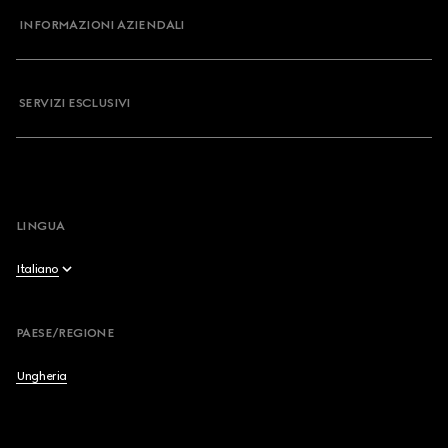
INFORMAZIONI AZIENDALI
Il mio ordine
Domande Frequenti
SERVIZI ESCLUSIVI
Disiscrizione Newsletter
Mappa del sito
Recedere dal contratto qui
LINGUA
Italiano
English
PAESE/REGIONE
Français
Ungheria
Deutsch