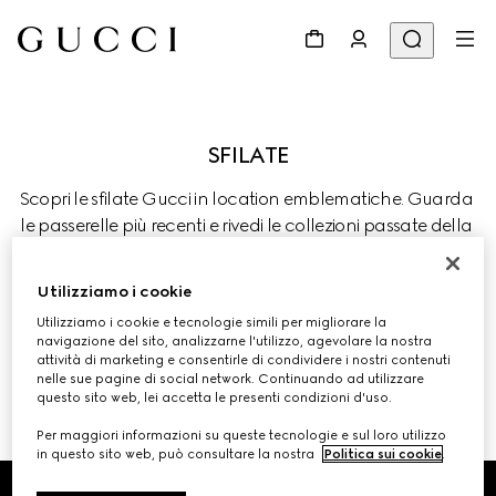
Scopri le sfilate Gucci in location emblematiche. Guarda 
le passerelle più recenti e rivedi le collezioni passate della 
Maison, dove tradizione, innovazione e creatività si 
incontrano.
Utilizziamo i cookie
Utilizziamo i cookie e tecnologie simili per migliorare la
navigazione del sito, analizzarne l'utilizzo, agevolare la nostra
attività di marketing e consentirle di condividere i nostri contenuti
nelle sue pagine di social network. Continuando ad utilizzare
questo sito web, lei accetta le presenti condizioni d'uso.
SFILATE ED EVENTI PRECEDENTI 
Per maggiori informazioni su queste tecnologie e sul loro utilizzo
in questo sito web, può consultare la nostra
Politica sui cookie
.
Footer