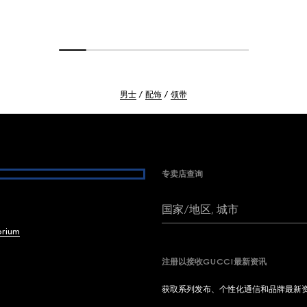
男士
配饰
领带
专卖店查询
国家/地区, 城市
brium
注册以接收GUCCI最新资讯
获取系列发布、个性化通信和品牌最新