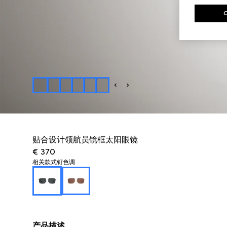
贴合设计领航员镜框太阳眼镜
€ 370
相关款式
钌色调
产品描述