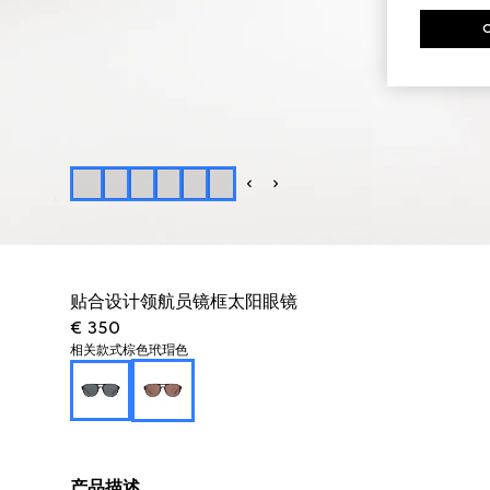
贴合设计领航员镜框太阳眼镜
€ 350
相关款式
棕色玳瑁色
产品描述