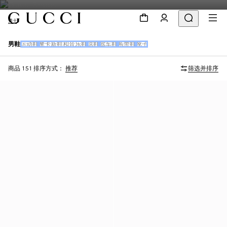
男士
男鞋
运动鞋
摩卡新鞋和音乐鞋
凉鞋
驾车鞋
系带鞋
靴子
商品 151
排序方式：
推荐
筛选并排序