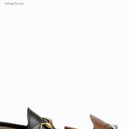
Virtual Try-On