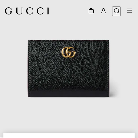
1
/
6