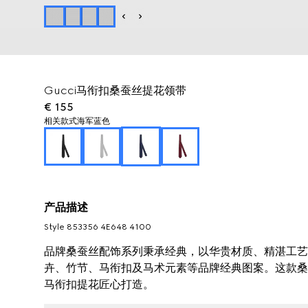
Gucci马衔扣桑蚕丝提花领带
€ 155
相关款式
海军蓝色
产品描述
Style ‎853356 4E648 4100
品牌桑蚕丝配饰系列秉承经典，以华贵材质、精湛工艺与
卉、竹节、马衔扣及马术元素等品牌经典图案。这款桑蚕
马衔扣提花匠心打造。