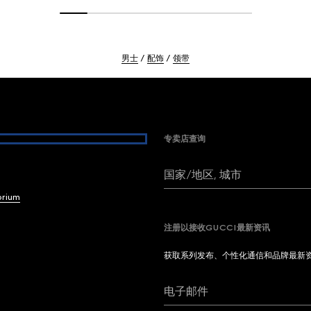
男士
配饰
领带
专卖店查询
国家/地区, 城市
brium
注册以接收GUCCI最新资讯
获取系列发布、个性化通信和品牌最新
电子邮件