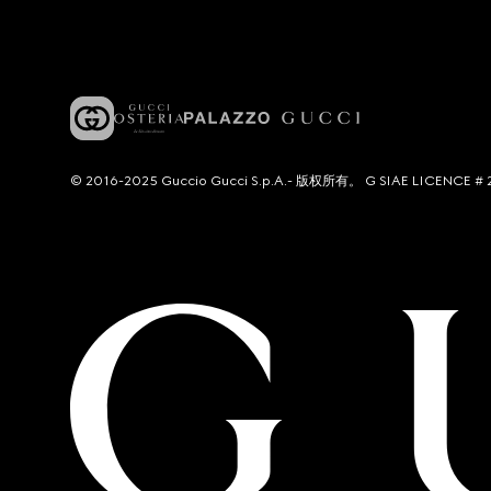
© 2016-2025 Guccio Gucci S.p.A.- 版权所有。 G SIAE LICENCE # 2