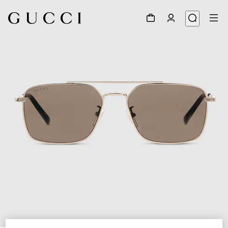
1
/
6