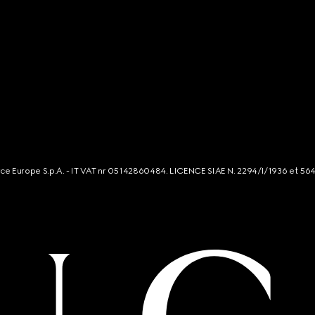
rce Europe S.p.A. - IT VAT nr 05142860484. LICENCE SIAE N. 2294/I/1936 et 56