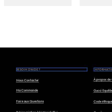
Footer
BESOIN D'AIDE ?
INFORMATIO
À propos de 
Nous Contacter
Ma Commande
Gucci Equili
Foire aux Questions
Code éthiqu