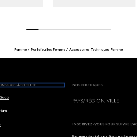
Femme
Portefeuilles Femme
Accessoires Techniques Femme
NS SUR LA SOCIETE
NOS BOUTIQUES
Gucci
PAYS/RÉGION, VILLE
brium
e
INSCRIVEZ-VOUS POUR SUIVRE L’A
Recevez des informations exclusives 