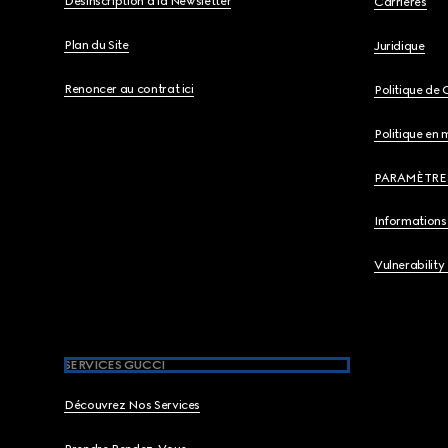
Désinscription à la Newsletter
Carrières
Plan du Site
Juridique
Renoncer au contrat ici
Politique de 
Politique en 
PARAMÈTRE
Informations 
Vulnerability
SERVICES GUCCI
Découvrez Nos Services