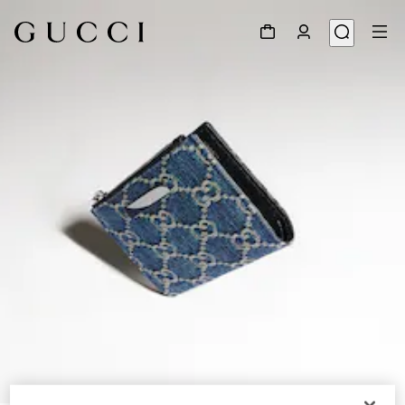
1
/
4