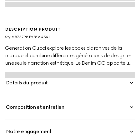
DESCRIPTION PRODUIT
Style ‎875798 FAF8V 4541
Generation Gucci explore les codes d'archives de la
marque et combine différentes générations de design en
une seule narration esthétique. Le Denim GG apporte une
touche signature aux petits articles en cuir polyvalents,
comme ce portefeuille orné d'une plaque logo.
Détails du produit
Composition et entretien
Notre engagement