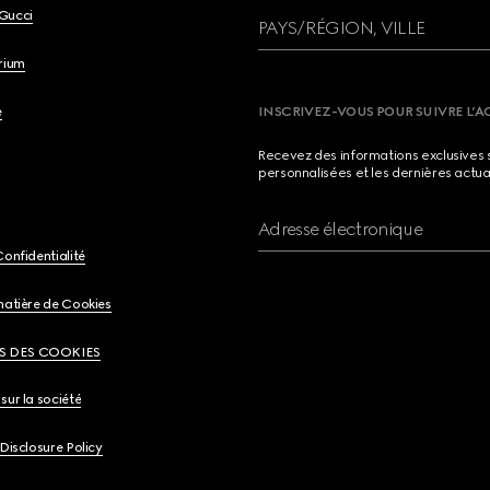
Gucci
PAYS/RÉGION, VILLE
brium
e
INSCRIVEZ-VOUS POUR SUIVRE L’A
Recevez des informations exclusives 
personnalisées et les dernières actua
Adresse électronique
Confidentialité
matière de Cookies
S DES COOKIES
sur la société
 Disclosure Policy