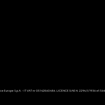
rce Europe S.p.A. - IT VAT nr 05142860484. LICENCE SIAE N. 2294/I/1936 et 56