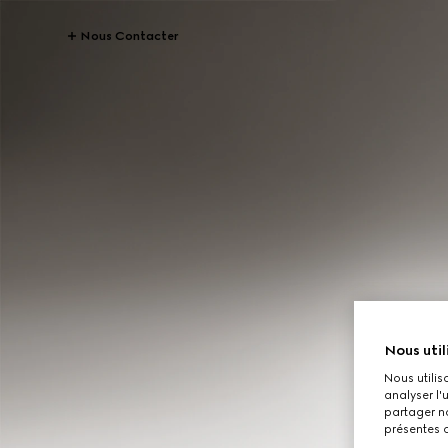
Nous Contacter
Nous util
Nous utilis
analyser l'
partager no
présentes c