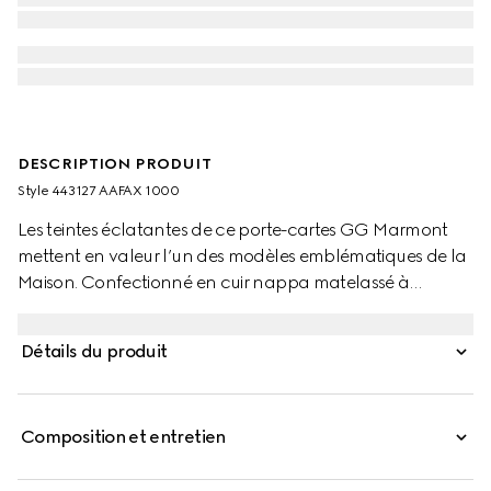
DESCRIPTION PRODUIT
Style ‎443127 AAFAX 1000
Les teintes éclatantes de ce porte-cartes GG Marmont
mettent en valeur l’un des modèles emblématiques de la
Maison. Confectionné en cuir nappa matelassé à
chevrons, ce modèle est agrémenté de finitions dorées.
Détails du produit
Composition et entretien