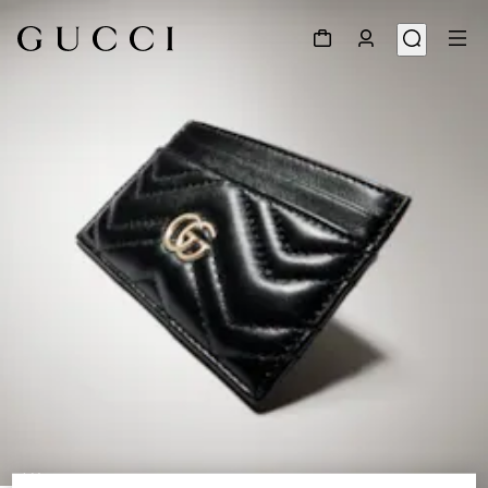
1
/
4