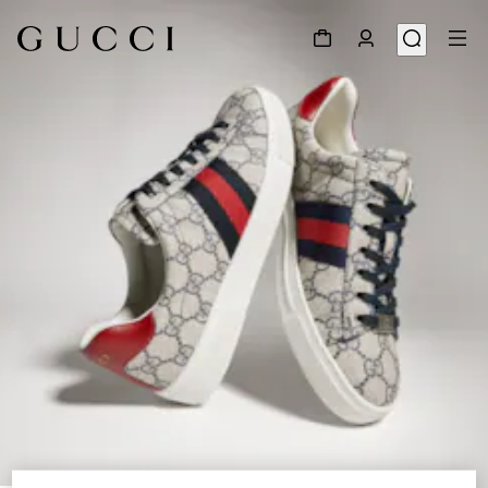
1
/
9