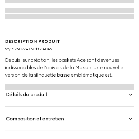
DESCRIPTION PRODUIT
Style ‎760774 FACMZ 4049
Depuis leur création, les baskets Ace sont devenues
indissociables de l’univers de la Maison. Une nouvelle
version de la silhouette basse emblématique est
présentée dans la dernière collection et comporte des
détails uniques. La toile GG Supreme beige et bleu
Détails du produit
caractérise le modèle et une étiquette métallique « ACE »
brille sur les lacets. La bande Web emblématique de
Gucci rehausse le modèle.
Composition et entretien