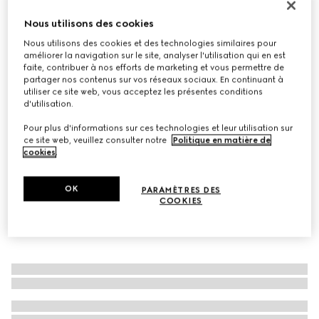
Baskets Gucci Ace avec bande Web pour femme
Nous utilisons des cookies
€ 595
Nous utilisons des cookies et des technologies similaires pour
Déclinaisons
toile Supreme beige et bleue
améliorer la navigation sur le site, analyser l'utilisation qui en est
faite, contribuer à nos efforts de marketing et vous permettre de
partager nos contenus sur vos réseaux sociaux. En continuant à
utiliser ce site web, vous acceptez les présentes conditions
d'utilisation.
Pour plus d'informations sur ces technologies et leur utilisation sur
ce site web, veuillez consulter notre
Politique en matière de
cookies
.
OK
PARAMÈTRES DES
COOKIES