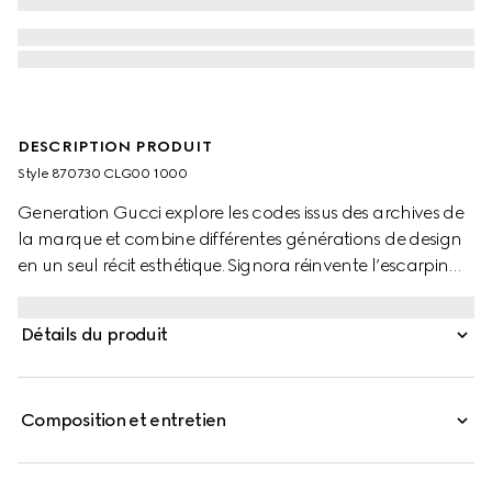
DESCRIPTION PRODUIT
Style ‎870730 CLG00 1000
Generation Gucci explore les codes issus des archives de
la marque et combine différentes générations de design
en un seul récit esthétique. Signora réinvente l’escarpin
emblématique de la Maison sous forme de mule, avec un
bout carré élégant et un talon épais au profil fin,
Détails du produit
ajoutant une touche contemporaine à un glamour
raffiné.
Composition et entretien