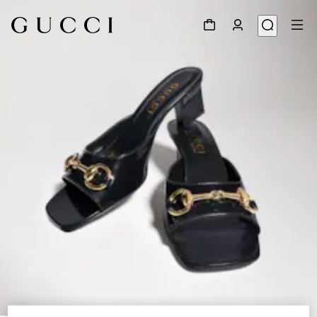
1
/
8