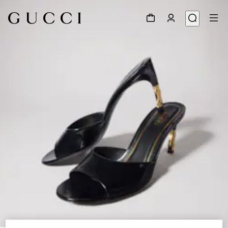
1
/
8