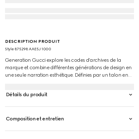
DESCRIPTION PRODUIT
Style ‎875298 AAE5J 1000
Generation Gucci explore les codes d'archives de la
marque et combine différentes générations de design en
une seule narration esthétique. Définies par un talon en
forme de bambou et un bout pointu, ces mules pour
femme sont conçues en cuir souple et brillant.
Détails du produit
Composition et entretien