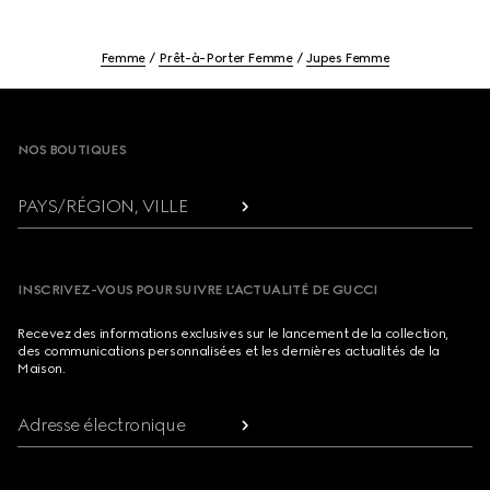
Femme
Prêt-à-Porter Femme
Jupes Femme
Footer
NOS BOUTIQUES
PAYS/RÉGION, VILLE
INSCRIVEZ-VOUS POUR SUIVRE L’ACTUALITÉ DE GUCCI
Recevez des informations exclusives sur le lancement de la collection,
des communications personnalisées et les dernières actualités de la
Maison.
Adresse électronique