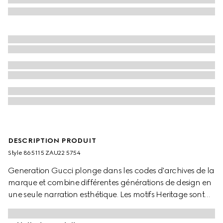
DESCRIPTION PRODUIT
Style ‎865115 ZAU22 5754
Generation Gucci plonge dans les codes d'archives de la
marque et combine différentes générations de design en
une seule narration esthétique. Les motifs Heritage sont
vus sous un nouveau jour à travers un prisme
contemporain et des silhouettes sans effort.