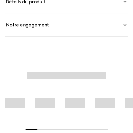
Détails du produit
Confectionnée en soie, cette jupe midi Modèle plissé est
caractérisée par un imprimé Gucci Flora intégral.
Notre engagement