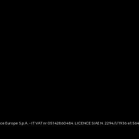
rce Europe S.p.A. - IT VAT nr 05142860484. LICENCE SIAE N. 2294/I/1936 et 56