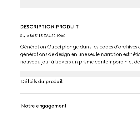
DESCRIPTION PRODUIT
Style ‎865115 ZAU22 1066
Génération Gucci plonge dans les codes d'archives 
générations de design en une seule narration esthétiq
nouveau jour à travers un prisme contemporain et des
soie, cette jupe midi plissée se distingue par un imprim
Détails du produit
Notre engagement