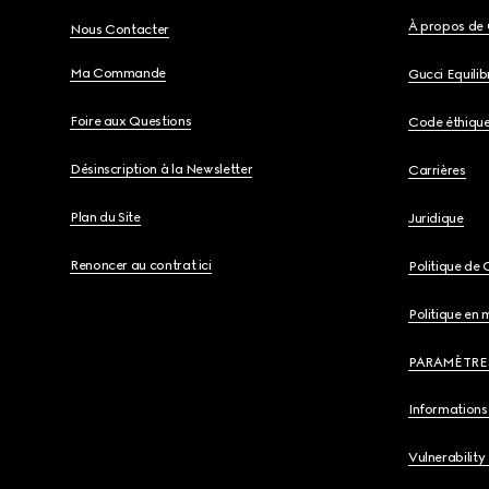
À propos de 
Nous Contacter
Ma Commande
Gucci Equili
Foire aux Questions
Code éthiqu
Désinscription à la Newsletter
Carrières
Plan du Site
Juridique
Renoncer au contrat ici
Politique de 
Politique en 
PARAMÈTRE
Informations 
Vulnerability