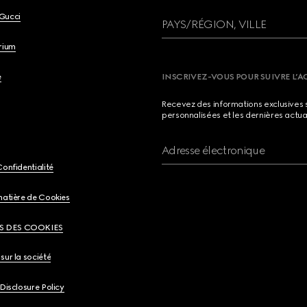
Gucci
PAYS/RÉGION, VILLE
brium
e
INSCRIVEZ-VOUS POUR SUIVRE L’A
Recevez des informations exclusives 
personnalisées et les dernières actua
Adresse électronique
Confidentialité
matière de Cookies
S DES COOKIES
sur la société
 Disclosure Policy