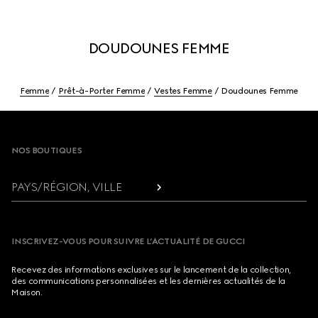
DOUDOUNES FEMME
Femme
Prêt-à-Porter Femme
Vestes Femme
Doudounes Femme
Footer
NOS BOUTIQUES
PAYS/RÉGION, VILLE
INSCRIVEZ-VOUS POUR SUIVRE L’ACTUALITÉ DE GUCCI
Recevez des informations exclusives sur le lancement de la collection,
des communications personnalisées et les dernières actualités de la
Maison.