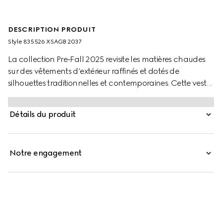
DESCRIPTION PRODUIT
Style ‎835526 XSAGB 2037
La collection Pre-Fall 2025 revisite les matières chaudes
sur des vêtements d’extérieur raffinés et dotés de
silhouettes traditionnelles et contemporaines. Cette veste
en daim et shearling présente un imprimé GG sur toute la
surface. Ce modèle fonctionnel et contemporain est
Détails du produit
agrémenté de finitions en cuir ton sur ton.
Notre engagement