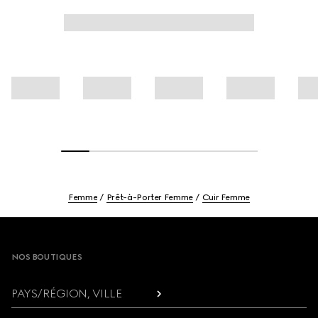
Femme
Prêt-à-Porter Femme
Cuir Femme
Footer
NOS BOUTIQUES
PAYS/RÉGION, VILLE