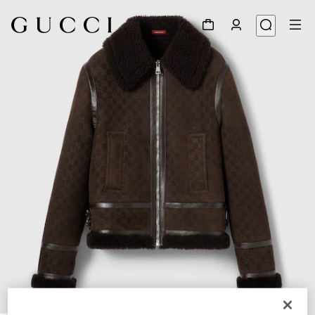
1
/
6