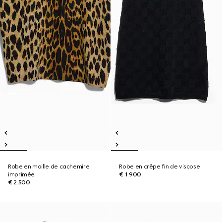
Robe en maille de cachemire
Robe en crêpe fin de viscose
imprimée
€ 1.900
€ 2.500