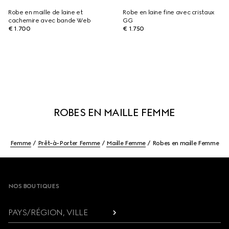
Robe en maille de laine et
Robe en laine fine avec cristaux
cachemire avec bande Web
GG
€ 1.700
€ 1.750
ROBES EN MAILLE FEMME
Femme
Prêt-à-Porter Femme
Maille Femme
Robes en maille Femme
Footer
NOS BOUTIQUES
PAYS/RÉGION, VILLE