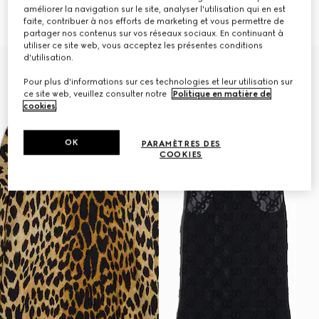
côtelée avec Horsebit
€ 1.500
améliorer la navigation sur le site, analyser l'utilisation qui en est
€ 1.600
faite, contribuer à nos efforts de marketing et vous permettre de
partager nos contenus sur vos réseaux sociaux. En continuant à
utiliser ce site web, vous acceptez les présentes conditions
d'utilisation.
Pour plus d'informations sur ces technologies et leur utilisation sur
ce site web, veuillez consulter notre
Politique en matière de
cookies
.
OK
PARAMÈTRES DES
COOKIES