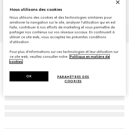
Nous utilisons des cookies
Nous utilisons des cookies et des technologies similaires pour
améliorer la navigation sur le site, analyser l'utilisation qui en est
faite, contribuer à nos efforts de marketing et vous permettre de
partager nos contenus sur vos réseaux sociaux. En continuant à
1
/
7
utiliser ce site web, vous acceptez les présentes conditions
d'utilisation.
Cardigan en jacquard de coton fin à motif GG
Pour plus d'informations sur ces technologies et leur utilisation sur
ce site web, veuillez consulter notre
Politique en matière de
€ 1.050
cookies
.
OK
PARAMÈTRES DES
COOKIES