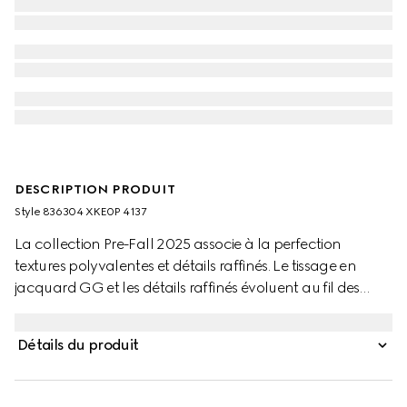
DESCRIPTION PRODUIT
Style ‎836304 XKE0P 4137
La collection Pre-Fall 2025 associe à la perfection
textures polyvalentes et détails raffinés. Le tissage en
jacquard GG et les détails raffinés évoluent au fil des
saisons. Le motif GG sur toute la surface agrémente ce
cardigan, tandis que des finitions blanches
Détails du produit
contrastantes apportent une touche de raffinement.